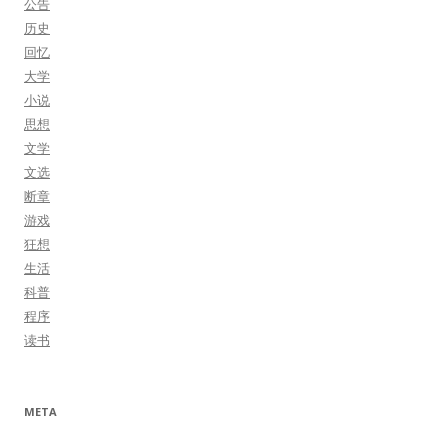
公告
历史
回忆
大学
小说
思想
文学
文选
断章
游戏
狂想
生活
科普
程序
读书
META