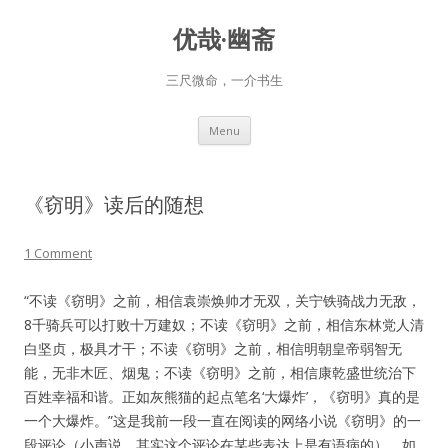
优哉·幽斋
三尺微命，一介书生
Skip
Menu
to
content
《窃明》读后的随想
1 Comment
“不读《窃明》之前，相信袁崇焕帅才无双，关宁铁骑战力无敌，
8千骑兵可以打败十万建奴；不读《窃明》之前，相信东林党人清
白坚贞，极具才干；不读《窃明》之前，相信明朝皇帝弱智无
能，无非木匠、烟鬼；不读《窃明》之前，相信康乾盛世统治下
百姓幸福和谐。正如灰熊猫的起点笔名‘大爆炸’，《窃明》真的是
一个大爆炸。”这是我前一段一直在阅读的网络小说《窃明》的一
段评论（小声说，其实这个评论在某些表达上是有语病的）。如