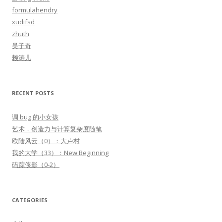
f
formulahendry
o
xudifsd
r
zhuth
:
吴子奇
赖涛儿
RECENT POSTS
调 bug 的小女孩
艺术，创造力与计算复杂度随笔
欧陆风云（0）：大卢村
我的大学（33）：New Beginning
码踪侠影（0-2）
CATEGORIES