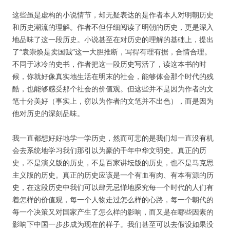
这些虽是虚构的小说情节，却无疑表达的是作者本人对明朝历史
和历史潮流的理解。作者不但仔细阅读了明朝的历史，更是深入
地品味了这一段历史。小说甚至在对历史的理解的基础上，提出
了“袁崇焕是卖国贼”这一大胆推断，写得有理有据，合情合理。
不同于冰冷的史书，作者把这一段历史写活了，读这本书的时
候，你就好像真实地生活在明末的社会，能够体会那个时代的残
酷，也能够感受那个社会的价值观。但这些并不是因为作者的文
笔十分美好（事实上，窃以为作者的文笔并不出色），而是因为
他对历史的深刻品味。
我一直都想好好地学一学历史，然而可悲的是我们却一直没有机
会去系统地学习我们那引以为豪的千年中华文明史。真正的历
史，不是演义版的历史，不是百家讲坛版的历史，也不是马克思
主义版的历史。真正的历史应该是一个有血有肉、有本有源的历
史，在这段历史中我们可以肆无忌惮地探究每一个时代的人们有
着怎样的价值观，每一个人物走过怎么样的心路，每一个朝代的
每一个决策又对国家产生了怎么样的影响，而又是在哪些因素的
影响下中国一步步成为现在的样子。我们甚至可以去假设如果没