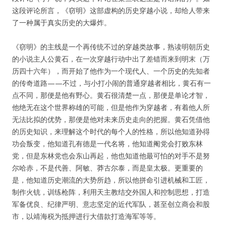
这段评论所言，《窃明》这部虚构的历史穿越小说，却给人带来
了一种属于真实历史的大爆炸。
《窃明》的主线是一个再传统不过的穿越类故事，熟读明朝历史
的小说主人公黄石，在一次穿越行动中出了差错而来到明末（万
历四十六年），而开始了他作为一个现代人、一个历史的先知者
的传奇道路——不过，与小打小闹的普通穿越者相比，黄石有一
点不同，那便是他有野心。黄石很清楚一点，那便是单论才智，
他绝无在这个世界称雄的可能，但是他作为穿越者，有着他人所
无法比拟的优势，那便是他对未来历史走向的把握。黄石凭借他
的历史知识，来理解这个时代的每个人的性格，所以他知道孙得
功会叛变，他知道孔有德是一代名将，他知道阉党会打败东林
党，但是东林党也会东山再起，他也知道他最可怕的对手不是努
尔哈赤，不是代善、阿敏、莽古尔泰，而是皇太极。更重要的
是，他知道历史潮流的大势所趋，所以他拼命引进机械和工匠，
制作火铳，训练枪阵，利用天主教结交外国人和控制思想，打造
军备优良、纪律严明、意志坚定的近代军队，甚至创立商会和股
市，以靖海税为抵押进行大借款打造海军等等。