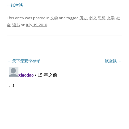
一纸空谈
This entry was posted in
文学
and tagged
历史
,
小说
,
思想
,
文学
,
社
会
,
读书
on
July 19, 2010
.
Post
←
天下无双李存孝
一纸空谈
→
navigation