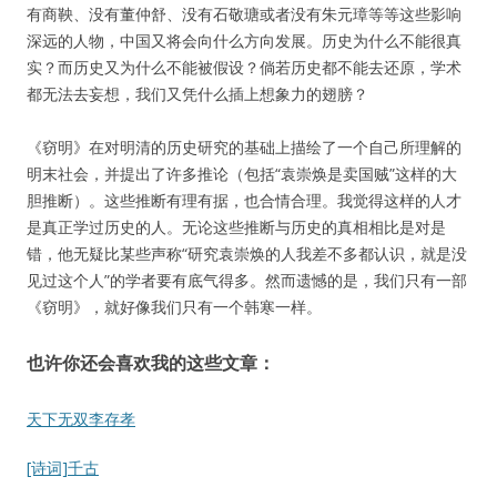
有商鞅、没有董仲舒、没有石敬瑭或者没有朱元璋等等这些影响
深远的人物，中国又将会向什么方向发展。历史为什么不能很真
实？而历史又为什么不能被假设？倘若历史都不能去还原，学术
都无法去妄想，我们又凭什么插上想象力的翅膀？
《窃明》在对明清的历史研究的基础上描绘了一个自己所理解的
明末社会，并提出了许多推论（包括“袁崇焕是卖国贼”这样的大
胆推断）。这些推断有理有据，也合情合理。我觉得这样的人才
是真正学过历史的人。无论这些推断与历史的真相相比是对是
错，他无疑比某些声称“研究袁崇焕的人我差不多都认识，就是没
见过这个人”的学者要有底气得多。然而遗憾的是，我们只有一部
《窃明》，就好像我们只有一个韩寒一样。
也许你还会喜欢我的这些文章：
天下无双李存孝
[诗词]千古