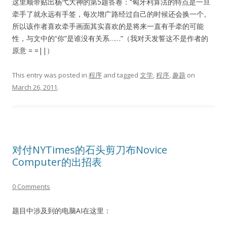
这里顺带贴出杨弋大神的第5题答卷：“匈牙利算法的特点是一旦
牵手了就永远有手签，每次增广路经过自己的时候还会换一个。
所以该作者喜欢牵手画面其实喜欢的是将来一直有手牵的可能
性，与文中的“你”是谁没有关系……”（我对天发誓这不是作者的
原意 = =||）
This entry was posted in
程序
and tagged
文学
,
程序
,
趣题
on
March 26, 2011
.
对付NYTimes的石头剪刀布Novice
Computer的出招表
0 Comments
题目中涉及到的电脑AI在这里：