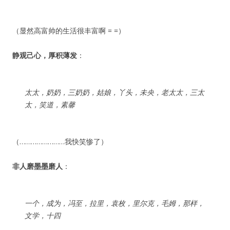
（显然高富帅的生活很丰富啊 = =）
静观己心，厚积薄发
：
太太，奶奶，三奶奶，姑娘，丫头，未央，老太太，三太
太，笑道，素馨
（……………………我快笑惨了）
非人磨墨墨磨人
：
一个，成为，冯至，拉里，袁枚，里尔克，毛姆，那样，
文学，十四