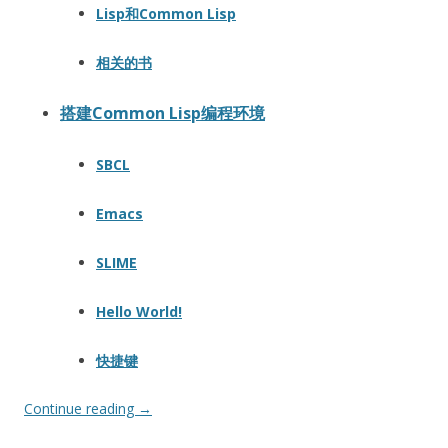
Lisp和Common Lisp
相关的书
搭建Common Lisp编程环境
SBCL
Emacs
SLIME
Hello World!
快捷键
Continue reading
→