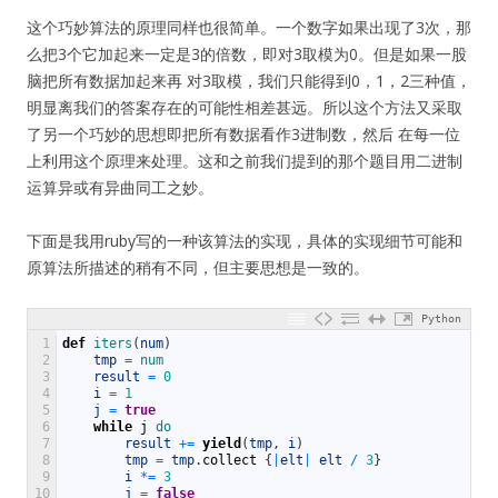
这个巧妙算法的原理同样也很简单。一个数字如果出现了3次，那
么把3个它加起来一定是3的倍数，即对3取模为0。但是如果一股
脑把所有数据加起来再 对3取模，我们只能得到0，1，2三种值，
明显离我们的答案存在的可能性相差甚远。所以这个方法又采取
了另一个巧妙的思想即把所有数据看作3进制数，然后 在每一位
上利用这个原理来处理。这和之前我们提到的那个题目用二进制
运算异或有异曲同工之妙。
下面是我用ruby写的一种该算法的实现，具体的实现细节可能和
原算法所描述的稍有不同，但主要思想是一致的。
Python
1
def
iters
(
num
)
2
tmp
=
num
3
result
=
0
4
i
=
1
5
j
=
true
6
while
j
do
7
result
+=
yield
(
tmp
,
i
)
8
tmp
=
tmp
.
collect
{
|
elt
|
elt
/
3
}
9
i
*=
3
10
j
=
false