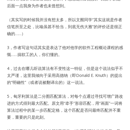
后面一点我身为作者也未曾想到。
（其实写的时候我并没有想太多，所以文囿同学“其实这就是作者
信笔所至之处，比喻虽甚不恰当，到底无伤大雅”的评价还是很正
确的……）
3，作者写这句话其实是表达了他对他学的软件工程概论课程的感
慨……搞软工的人，你们懂的。
4，过去在哪儿听说算法有不变性这一特征，但是这个说法似乎不
太严谨，这里我倾向于采用高德纳（即Donald E. Knuth）的提出
的“明确性”（或者说被翻译出的）这一说法。
5，匈牙利算法是二分图匹配算法，对每个点通过寻找可增广路改
进的方式得到最大匹配。原文用“牵手”形容匹配，用“画面”一词将
算法过程中的某一步匹配定格，这个匹配是否问最终匹配并不重
要，重要的只是此刻。