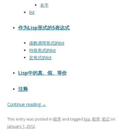
名字
list
作为Lisp形式的S表达式
函数调用形式的list
特殊形式的list
宏形式的list
Lisp中的真、假、等价
注释
Continue reading
→
This entry was posted in
程序
and tagged
lisp
,
程序
,
笔记
on
January 1, 2012
.