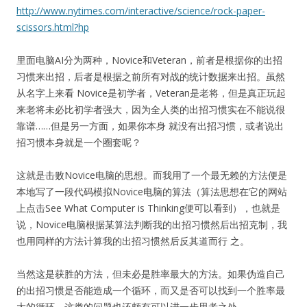
http://www.nytimes.com/interactive/science/rock-paper-
scissors.html?hp
里面电脑AI分为两种，Novice和Veteran，前者是根据你的出招
习惯来出招，后者是根据之前所有对战的统计数据来出招。虽然
从名字上来看 Novice是初学者，Veteran是老将，但是真正玩起
来老将未必比初学者强大，因为全人类的出招习惯实在不能说很
靠谱……但是另一方面，如果你本身 就没有出招习惯，或者说出
招习惯本身就是一个圈套呢？
这就是击败Novice电脑的思想。而我用了一个最无赖的方法便是
本地写了一段代码模拟Novice电脑的算法（算法思想在它的网站
上点击See What Computer is Thinking便可以看到），也就是
说，Novice电脑根据某算法判断我的出招习惯然后出招克制，我
也用同样的方法计算我的出招习惯然后反其道而行 之。
当然这是获胜的方法，但未必是胜率最大的方法。如果伪造自己
的出招习惯是否能造成一个循环，而又是否可以找到一个胜率最
大的循环，这类的问题也还颇有可以进一步思考之处。