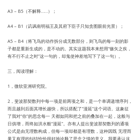
A3 – B5（不解释……）；
A4 – B1（讥讽南明福王及其府下臣子只知贪图眼前光景）；
A5 – B4（将飞鸟的动作拆分成无数部分，则飞鸟的每一刻的影
子都是重新生成的，是不动的。其实这题我本来想用“镞矢之疾，
有不行不止之时”这一句的，却鬼使神差地写下了这一句）。
三，阅读理解：
1，微软亚洲研究院。
2，斐波那契数列中每一项是前两项之和，是一个单调递增序列，
而且越到后面其增长越快，所以搭配了“漫延”这个词语。这象征
了我对“你”的思念每一 天都如同和把之前的叠加在一起，这般与
日俱增，而终如洪水般“漫延”。亦有人提出斐波那契数列的通项
公式是由无理数构成，但每一项却都是有理数，这种因既 无理而
果又有理的纠结恰恰很好地诠释了思念之情的意义。我要承认这