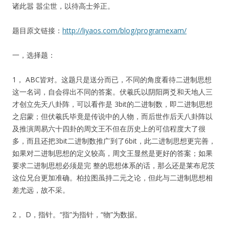
诸此嚣 嚣尘世，以待高士斧正。
题目原文链接：
http://liyaos.com/blog/programexam/
一，选择题：
1， ABC皆对。这题只是送分而已，不同的角度看待二进制思想
这一名词，自会得出不同的答案。伏羲氏以阴阳两爻和天地人三
才创立先天八卦阵，可以看作是 3bit的二进制数，即二进制思想
之启蒙；但伏羲氏毕竟是传说中的人物，而后世作后天八卦阵以
及推演周易六十四卦的周文王不但在历史上的可信程度大了很
多，而且还把3bit二进制数推广到了6bit，此二进制思想更完善，
如果对二进制思想的定义较高，周文王显然是更好的答案；如果
要求二进制思想必须是完 整的思想体系的话，那么还是莱布尼茨
这位兄台更加准确。柏拉图虽持二元之论，但此与二进制思想相
差尤远，故不采。
2， D，指针。“指”为指针，“物”为数据。