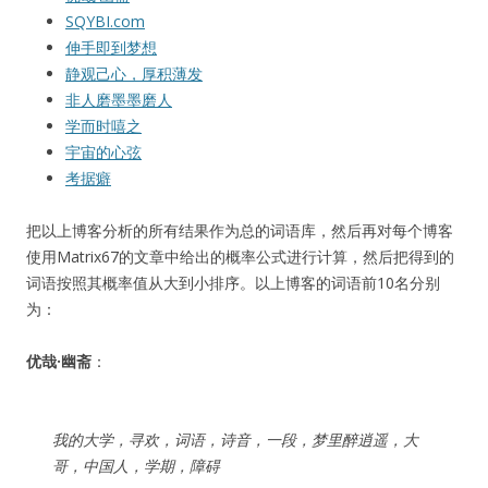
SQYBI.com
伸手即到梦想
静观己心，厚积薄发
非人磨墨墨磨人
学而时嘻之
宇宙的心弦
考据癖
把以上博客分析的所有结果作为总的词语库，然后再对每个博客
使用Matrix67的文章中给出的概率公式进行计算，然后把得到的
词语按照其概率值从大到小排序。以上博客的词语前10名分别
为：
优哉·幽斋
：
我的大学，寻欢，词语，诗音，一段，梦里醉逍遥，大
哥，中国人，学期，障碍