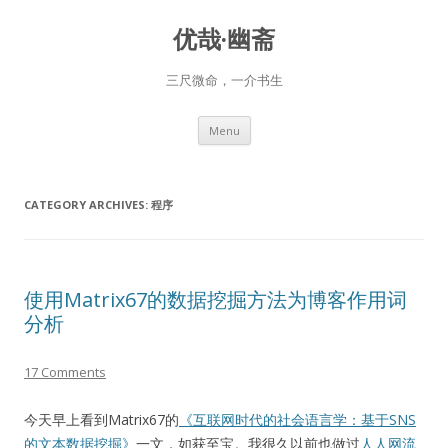
优哉·幽斋
三尺微命，一介书生
Skip
Menu
to
content
CATEGORY ARCHIVES:
程序
使用Matrix67的数据挖掘方法为博客作用词
分析
17 Comments
今天早上看到Matrix67的
《互联网时代的社会语言学：基于SNS
的文本数据挖掘》
一文，如获至宝。我很久以前也做过
人人网流