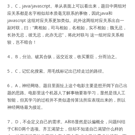
3， C，java/javascript。单从表面上可以看出来，题目中两组对
应关系都是名字相似却本质毫无联系的事物，因此java和
javascript 这组对应关系更加类似。此外这两组对应关系出自一
副对联，曰：“蔺相如，司马相如，名相如，实不相如；魏无忌，
长孙无忌，彼无忌，此亦无忌”，将此对联与 这一组对应关系相
较，岂不暗合！
4， B，分治。破其合纵，远交近攻，收买重臣，分而治之。
5， C，记忆化搜索。用毛线标记出已经走过的路径。
6， A，神经网络。题目里面扯上这个电影主要是想开阔下自己出
题的思路。电影里这个机器人了解事物要靠学习，显然是强人工
智能，但其学习的过程并不类似遗传算法所应表现出来的，所以
神经网络最为接近。
7， D，不会定义自己的需求。A和B显然是以偏概全，问题纠结
于C和D两个选项。齐王渴望士，但却不知道自己渴望什么样的