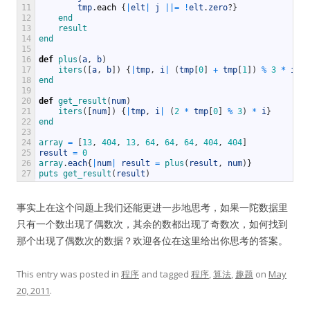
11
tmp
.
each
{
|
elt
|
j
||
=
!
elt
.
zero
?
}
12
end
13
result
14
end
15
16
def
plus
(
a
,
b
)
17
iters
(
[
a
,
b
]
)
{
|
tmp
,
i
|
(
tmp
[
0
]
+
tmp
[
1
]
)
%
3
*
i
}
18
end
19
20
def
get_result
(
num
)
21
iters
(
[
num
]
)
{
|
tmp
,
i
|
(
2
*
tmp
[
0
]
%
3
)
*
i
}
22
end
23
24
array
=
[
13
,
404
,
13
,
64
,
64
,
64
,
404
,
404
]
25
result
=
0
26
array
.
each
{
|
num
|
result
=
plus
(
result
,
num
)
}
27
puts 
get_result
(
result
)
事实上在这个问题上我们还能更进一步地思考，如果一陀数据里
只有一个数出现了偶数次，其余的数都出现了奇数次，如何找到
那个出现了偶数次的数据？欢迎各位在这里给出你思考的答案。
This entry was posted in
程序
and tagged
程序
,
算法
,
趣题
on
May
20, 2011
.