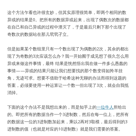
这个方法乍看也许很玄妙，但其实原理很简单，即两个相同的数
异或的结果是0。把所有的数据异或起来，出现了偶数次的数据都
在自己和自己异或的过程中湮灭了，于是最后只剩下那个出现了
奇数次的数据站在那儿茕茕孑立。
但是如果某个数组里只有一个数出现了为偶数的2次，其余的都出
现了为奇数的3次应该怎么办？我一开始囿于成见想了很久怎么用
异或来做这件事情，最终 结果是恍然悟出我在做一件多么愚蠢的
事情——异或的结果只能让我们想要找的那个数变得如羚羊挂
角，无迹可求。想要不借助于哈希这种无聊的办法而得到这题的
答案，必须要使用一种运算让一个数一但出现了3次，就会自我抵
消掉。
下面的这个办法不是我想出来的，而是知乎上的
一位牛人
所给出
的。即把所有的数据当作一个3进制数，然后在每一位上，把所有
的数据这一位的3进制数加起来，乘以2再对3取模，最后得到的3
进制数的值（也就是对应的10进制数）就是我们需要的答案。