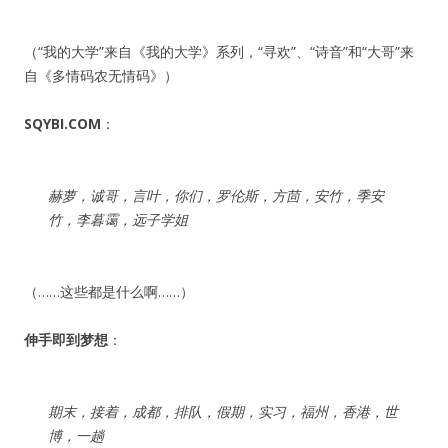
（“我的大学”来自《我的大学》系列，“寻欢”、“诗音”和“大哥”来
自《多情码农无情码》）
SQYBI.COM
：
赫萝，诚哥，言叶，你们，罗伦斯，方茴，安竹，季安
竹，李暮霭，远子学姐
（……这些都是什么啊……）
伸手即到梦想
：
期末，接着，成都，排队，假期，实习，福州，香港，世
博，一趟