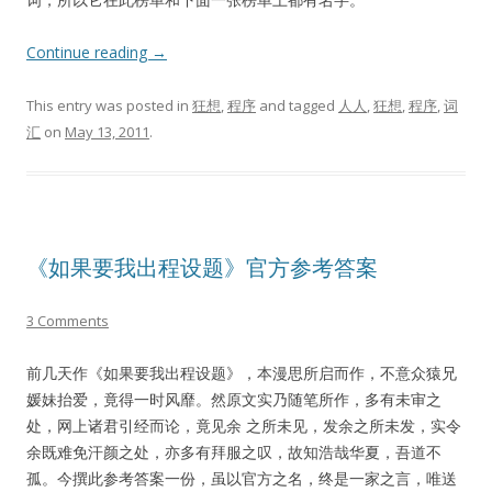
Continue reading
→
This entry was posted in
狂想
,
程序
and tagged
人人
,
狂想
,
程序
,
词
汇
on
May 13, 2011
.
《如果要我出程设题》官方参考答案
3 Comments
前几天作《如果要我出程设题》，本漫思所启而作，不意众猿兄
媛妹抬爱，竟得一时风靡。然原文实乃随笔所作，多有未审之
处，网上诸君引经而论，竟见余 之所未见，发余之所未发，实令
余既难免汗颜之处，亦多有拜服之叹，故知浩哉华夏，吾道不
孤。今撰此参考答案一份，虽以官方之名，终是一家之言，唯送