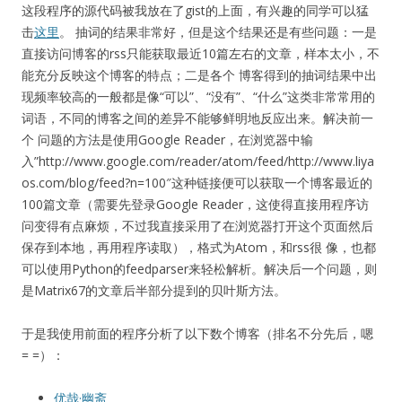
这段程序的源代码被我放在了gist的上面，有兴趣的同学可以猛
击
这里
。 抽词的结果非常好，但是这个结果还是有些问题：一是
直接访问博客的rss只能获取最近10篇左右的文章，样本太小，不
能充分反映这个博客的特点；二是各个 博客得到的抽词结果中出
现频率较高的一般都是像“可以”、“没有”、“什么”这类非常常用的
词语，不同的博客之间的差异不能够鲜明地反应出来。解决前一
个 问题的方法是使用Google Reader，在浏览器中输
入”http://www.google.com/reader/atom/feed/http://www.liya
os.com/blog/feed?n=100″这种链接便可以获取一个博客最近的
100篇文章（需要先登录Google Reader，这使得直接用程序访
问变得有点麻烦，不过我直接采用了在浏览器打开这个页面然后
保存到本地，再用程序读取），格式为Atom，和rss很 像，也都
可以使用Python的feedparser来轻松解析。解决后一个问题，则
是Matrix67的文章后半部分提到的贝叶斯方法。
于是我使用前面的程序分析了以下数个博客（排名不分先后，嗯
= =）：
优哉·幽斋