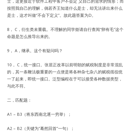
士，这更接近于软件工程中客户不会定 义自己的需求的情形；而
按照我自己的理解，倘若齐王知道什么是士，却无法讲出来什么
是士，这才叫做“不会下定义”。故此题答案为D。
8， C，衍生类未重载。不理解的同学烦请自行查阅“卵有毛”这个
命题是怎么推导出来的。
9， A，继承。这个有疑问吗？
10， C，统一接口。张居正改革以前明朝的赋税制度是非常混乱
的，其一条鞭法极重要的一点便是将各种杂七杂八的赋税徭役统
一了起来，即统一接口。泛型编程在于可以接受各种数据类型，
与此不符。
二，匹配题：
A1 – B3（将东西南北逐一穷举）；
A2 – B2（关键为“蓦然回首”一句）；