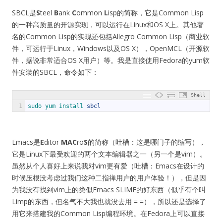
SBCL是
S
teel
B
ank
C
ommon
L
isp的简称，它是Common Lisp
的一种高质量的开源实现，可以运行在Linux和OS X上。其他著
名的Common Lisp的实现还包括Allegro Common Lisp（商业软
件，可运行于Linux，Windows以及OS X），OpenMCL（开源软
件，据说非常适合OS X用户）等。我是直接使用Fedora的yum软
件安装的SBCL，命令如下：
Shell
1
sudo 
yum 
install 
sbcl
Emacs是
E
ditor
MAC
ro
S
的简称（吐槽：这是哪门子的缩写），
它是Linux下最受欢迎的两个文本编辑器之一（另一个是vim）。
虽然从个人喜好上来说我对vim更有爱（吐槽：Emacs在设计的
时候压根没考虑过我们这种二指禅用户的用户体验！），但是因
为我没有找到vim上的类似Emacs SLIME的好东西（似乎有个叫
Limp的东西，但名气不大我也就没去用 = =），所以还是选择了
用它来搭建我的Common Lisp编程环境。在Fedora上可以直接