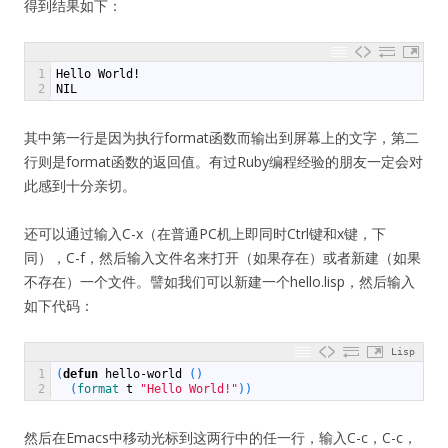
得到结果如下：
1
Hello World!
2
NIL
其中第一行是因为执行format函数而输出到屏幕上的文字，第二
行则是format函数的返回值。有过Ruby编程经验的朋友一定会对
此感到十分亲切。
还可以通过输入C-x（在普通PC机上即同时Ctrl键和x键，下
同），C-f，然后输入文件名来打开（如果存在）或者新建（如果
不存在）一个文件。譬如我们可以新建一个hello.lisp，然后输入
如下代码：
Lisp
1
(
defun
hello-world
(
)
2
(
format
t
"Hello World!"
)
)
然后在Emacs中移动光标到这两行中的任一行，输入C-c，C-c，