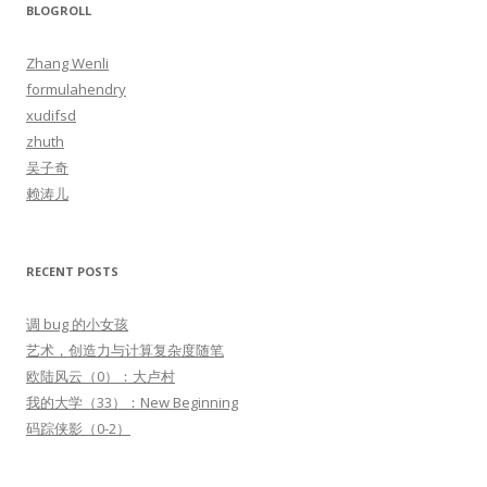
r
BLOGROLL
c
h
Zhang Wenli
f
formulahendry
o
xudifsd
r
zhuth
:
吴子奇
赖涛儿
RECENT POSTS
调 bug 的小女孩
艺术，创造力与计算复杂度随笔
欧陆风云（0）：大卢村
我的大学（33）：New Beginning
码踪侠影（0-2）