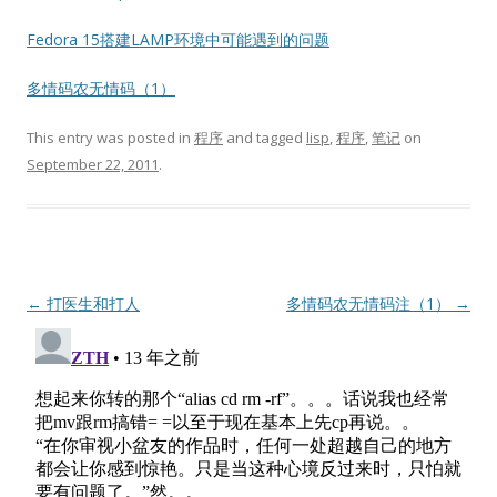
Fedora 15搭建LAMP环境中可能遇到的问题
多情码农无情码（1）
This entry was posted in
程序
and tagged
lisp
,
程序
,
笔记
on
September 22, 2011
.
Post
←
打医生和打人
多情码农无情码注（1）
→
navigation