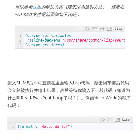
可以参考
这里
的解决方案（建议采用这种方法），或者在
~/.emacs文件尾部添加如下代码：
Lisp
1
(
custom-set-variables
2
'
(
slime-backend
"/usr/share/common-lisp/source/swan
3
(
custom-set-faces
)
进入SLIME后即可直接在里面输入Lisp代码，敲击回车键后代码
会立刻被执行并输出结果，然后等待你输入下一段代码（知道为
什么叫Read-Eval-Print Loop了吗？）。例如Hello World的程序
代码：
Lisp
1
(
format
t
"Hello World!"
)