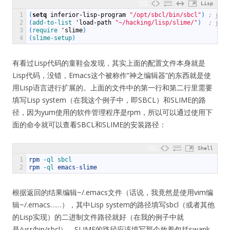
Lisp
1
(
setq
inferior-lisp-program
"/opt/sbcl/bin/sbcl"
)
; your
2
(
add-to-list
'
load-path
"~/hacking/lisp/slime/"
)
; your
3
(
require
'
slime
)
4
(
slime-setup
)
有看过Lisp代码的童鞋会发现，其实上面的配置文件本身就是
Lisp代码，没错，Emacs这个被称作“神之编辑器”的东西就是使
用Lisp语言进行扩展的。上面的文件中的第一行和第二行里需要
填写Lisp system（在我这个例子中，即SBCL）和SLIME的路
径，因为yum使用的软件管理程序是rpm，所以可以通过使用下
面的命令就可以查看SBCL和SLIME的安装路径：
Shell
1
rpm
-
ql 
sbcl
2
rpm
-
ql 
emacs
-
slime
根据返回的结果编辑~/.emacs文件（话说，我竟然是使用vim编
辑~/.emacs……），其中Lisp system的路径填写sbcl（或者其他
的Lisp实现）的二进制文件路径就好（在我的例子中就
是/usr/bin/sbcl），SLIME的路径应该填写那个放着包括swank-