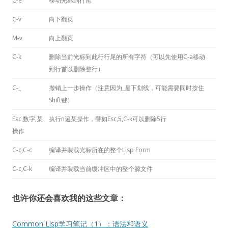
C-e
移动光标到行尾
C-v
向下翻页
M-v
向上翻页
C-k
删除当前光标到此行行尾的所有字符（可以先使用C-a移动
到行首以删除整行）
C-_
撤销上一步操作（注意因为_是下划线，可能需要同时按住
Shift键）
Esc,数字,某
执行n遍某操作，譬如Esc,5,C-k可以删除5行
操作
C-c,C-c
编译并装载光标所在的整个Lisp Form
C-c,C-k
编译并装载当前缓冲区中的整个源文件
也许你还会喜欢我的这些文章：
Common Lisp学习笔记（1）：语法和语义