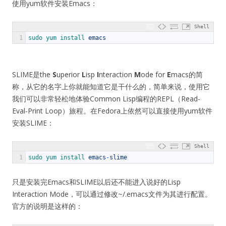
使用yum软件安装Emacs：
Shell
1
sudo 
yum 
install 
emacs
SLIME是the
S
uperior
L
isp
I
nteraction
M
ode for
E
macs的简
称，从它的名字上你就能知道它是干什么的，简单来说，使用它
我们可以非常轻松地体验Common Lisp编程的REPL（Read-
Eval-Print Loop）旅程。在Fedora上依然可以直接使用yum软件
安装SLIME：
Shell
1
sudo 
yum 
install 
emacs
-
slime
只是安装完Emacs和SLIME以后还不能进入说好的Lisp
Interaction Mode，可以通过修改~/.emacs文件为其进行配置。
官方的说明是这样的：