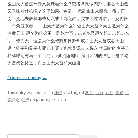
么山天大畜这一卦又意味着什么？或者拿艮做内卦，那么天山遯
又意味着什么呢？这里如果把象辞、 彖辞拿出来研究一番，再一
爻一爻地去解释那些初六或上九之辞，实在太过纠结，不妨再换
一个角度来看——山天大畜为什么叫做山天大畜？天山遯为什么
叫做天山 遯？为什么不叫艮乾大畜，或者乾艮遯？乾卦加乾卦名
字叫乾为天，但是为什么乾卦加艮卦却成了山天大畜或者天山
遯？乾字和艮字去哪儿了呢？也就是说古人将六 十四卦的名字这
样称呼还有着一个目的，为此他们想让我们读到的信息不是艮乾
大畜或乾艮遯，而是山天大畜和天山遯！
Continue reading
→
This entry was posted in
狂想
and tagged
2012
,
五行
,
八卦
,
周易
,
垚
言惑众
,
狂想
on
January 15, 2011
.