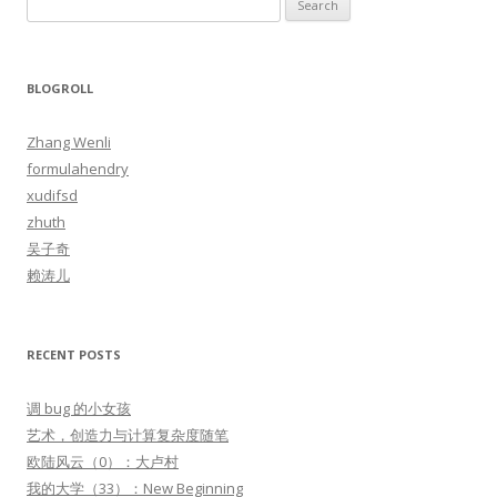
S
e
a
r
BLOGROLL
c
h
Zhang Wenli
f
formulahendry
o
xudifsd
r
zhuth
:
吴子奇
赖涛儿
RECENT POSTS
调 bug 的小女孩
艺术，创造力与计算复杂度随笔
欧陆风云（0）：大卢村
我的大学（33）：New Beginning