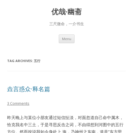
优哉·幽斋
三尺微命，一介书生
Skip
Menu
to
content
TAG ARCHIVES:
五行
垚言惑众·释名篇
3 Comments
昨天晚上与某位小朋友通过短信扯淡，对面忽道自己命中属木，
恰克我名中三土，于是寻思反击之词，不由得想到河图中的五行
方位。然而按说我如今身处上 海，乃神州之东南，道是“东方甲