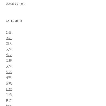
码踪侠影（0-2）
CATEGORIES
公告
历史
回忆
大学
小说
思想
文学
文选
断章
游戏
狂想
生活
科普