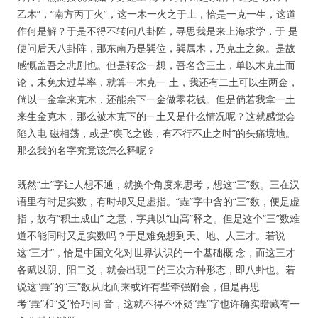
乙木”，“南方丙丁火”，这一木一火之于土，恰是一克一生，这道
作何是解？于是不得不转问八卦阵，寻思我是来上海求学，于 是
便问后天八卦阵，那东南乃是巽位，巽属木，乃克土之象。是故
感慨盖吾之悲剧也。但是转念一想，吾名含三土，单以木克土而
论，未免太过草率，就算一木克一 土，我还有二土可以生两金，
倘以一金拿来克木，还能余下一金做零花钱。但是倘若我拿一土
来生金克木，那么被木克下的一土又是什么情况呢？这就感觉会
陷入电 磁相荡，或是“疾飞之镞，有不行不止之时”的头痛境地。
那么我的名字究竟该怎么释呢？
既然“土”字让人想不通，就换个角度来思考，想这“三”数。三在汉
语里有时是实数，有时却又是虚指。“垚”字中含的“三”数，便是虚
指，故有“积土成山” 之意，字典以“山高”释之。但是这个“三”数难
道不能同时又是实数吗？于是难免想到天、地、人三才。若说
这“三才”，恰是中国文化对世界认识的一个基础概 念，而这三才
各赋以阴、阳二爻，就会出现二的三次方种形态，即八卦也。若
说这“垚”的“三”数从此而来或许有些牵强附会，但是再思
考“垚”和“爻”恰巧同 音，这就不得不怀疑“垚”字也许确实暗藏有一