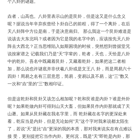
个八卦的谜题。
垚者，山高也。八卦里表示山的是艮卦，但是这又是什么含义
呢？据说当年辛弃疾曾经卜卦自己的前程，得了一个离卦，在后
天八卦阵中方位是南，于是决意南归。 那么我这一个艮卦难道是
说该去大东北吗？或者因为它是我的名字中的，应该按先天八卦
阵去大西北？正当思维陷入如斯困境的时候，突然想到曾据堂兄
说按家谱之 记载我们乃是“天”字辈的，乾者，天也，天恰是八卦
中的乾卦。吾名中既藏着艮卦，又藏着乾卦，如果把这二者相
加，那么说也许谜底并非伏羲八卦或是文王八 卦，而是周易六十
四卦！周易之名有三层意思，简易，变易以及不易，这“三”数又
一次和“垚”里的“三”数相印证。
但是这乾卦和艮卦又该怎么相加呢？乾和艮谁是内卦？谁是外卦
呢？如果乾做内卦可得到山天大畜，但如果艮作内卦那就成了天
山遯。如果从艮卦藏在我名字里，而 乾卦藏在名字的更深处来
看，乾应当是内卦，但是无论如何“天”这个字对我来说都太陌生
了，若说“天”是比“垚”更深的我的本质，那对我来说实在有点难以
接 受，更别提把它当作内卦。更何况，既是“天”即乾是内卦，那