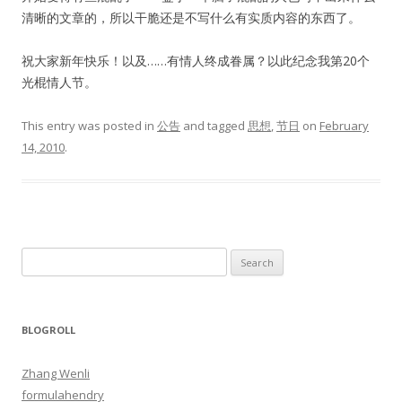
清晰的文章的，所以干脆还是不写什么有实质内容的东西了。
祝大家新年快乐！以及……有情人终成眷属？以此纪念我第20个
光棍情人节。
This entry was posted in
公告
and tagged
思想
,
节日
on
February
14, 2010
.
S
e
a
r
BLOGROLL
c
h
Zhang Wenli
f
formulahendry