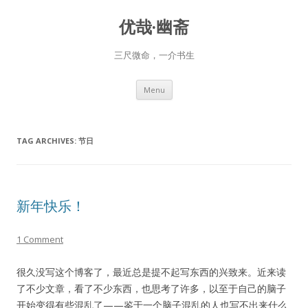
优哉·幽斋
三尺微命，一介书生
Skip
Menu
to
content
TAG ARCHIVES:
节日
新年快乐！
1 Comment
很久没写这个博客了，最近总是提不起写东西的兴致来。近来读
了不少文章，看了不少东西，也思考了许多，以至于自己的脑子
开始变得有些混乱了——鉴于一个脑子混乱的人也写不出来什么