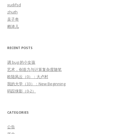
o
xudifsd
r
zhuth
:
吴子奇
赖涛儿
RECENT POSTS
调 bug 的小女孩
艺术，创造力与计算复杂度随笔
欧陆风云（0）：大卢村
我的大学（33）：New Beginning
码踪侠影（0-2）
CATEGORIES
公告