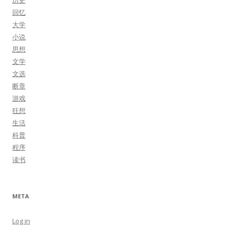
历史
回忆
大学
小说
思想
文学
文选
断章
游戏
狂想
生活
科普
程序
读书
META
Log in