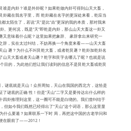
艮谁是内卦？谁是外卦呢？如果乾做内卦可得到山天大畜，
艮卦藏在我名字里，而 乾卦藏在名字的更深处来看，乾应当
说都太陌生了，若说“天”是比“垚”更深的我的本质，那对我来
卦。更何况，既是“天”即乾是内卦，那么山天大畜这一卦又
遯又意味着什么呢？这里如果把象辞、 彖辞拿出来研究一
之辞，实在太过纠结，不妨再换一个角度来看——山天大畜
天山 遯？为什么不叫艮乾大畜，或者乾艮遯？乾卦加乾卦名
了山天大畜或者天山遯？乾字和艮字去哪儿了呢？也就是说
一个目的，为此他们想让我们读到的信息不是艮乾大畜或乾艮
猜测，谜底就是天山！众所周知，天山在我国的西北方，这恰是
了谜底的正确 性！但是“天山”二字又是要传达出什么样的
十四卦推理到这里，这一圈可不能是白绕的。我们曾纠结于
，但如今我们既然已经得出了“天山”这个词语，那么这里显
但是为什么要遁？如果联系一下时 局，再把这中国的古老学问和
在眼前了——2012！