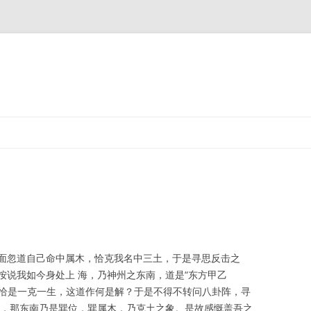
Skip
to
content
面忽道自己命中属木，恰克我名中三土，于是寻思反击之
按说我如今身处上 海，乃神州之东南，道是“东方甲乙
，恰是一克一生，这道作何是解？于是不得不转问八卦阵，寻
阵，那东南乃是巽位，巽属木，乃克土之象。是故感慨盖吾之