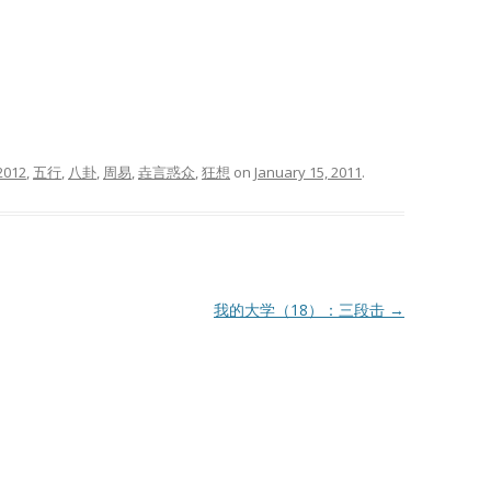
2012
,
五行
,
八卦
,
周易
,
垚言惑众
,
狂想
on
January 15, 2011
.
我的大学（18）：三段击
→