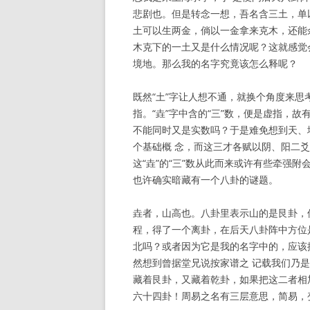
悲剧也。但是转念一想，吾名含三土，单
土可以生两金，倘以一金拿来克木，还能
木克下的一土又是什么情况呢？这就感觉会
境地。那么我的名字究竟该怎么释呢？
既然“土”字让人想不通，就换个角度来思
指。“垚”字中含的“三”数，便是虚指，故有
不能同时又是实数吗？于是难免想到天、
个基础概 念，而这三才各赋以阴、阳二
这“垚”的“三”数从此而来或许有些牵强附会
也许确实暗藏有一个八卦的谜题。
垚者，山高也。八卦里表示山的是艮卦，
程，得了一个离卦，在后天八卦阵中方位
北吗？或者因为它是我的名字中的，应该
然想到曾据堂兄说按家谱之 记载我们乃是
藏着艮卦，又藏着乾卦，如果把这二者相
六十四卦！周易之名有三层意思，简易，变