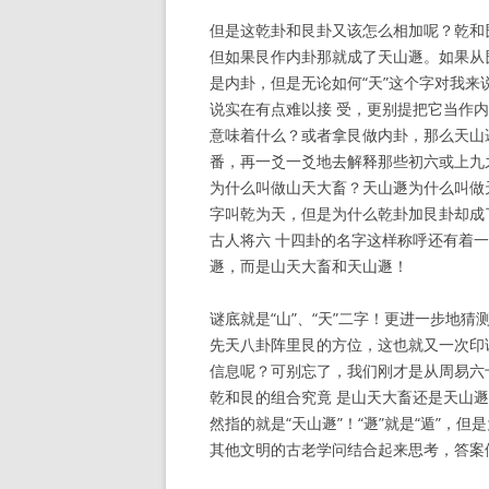
但是这乾卦和艮卦又该怎么相加呢？乾和
但如果艮作内卦那就成了天山遯。如果从
是内卦，但是无论如何“天”这个字对我来
说实在有点难以接 受，更别提把它当作内
意味着什么？或者拿艮做内卦，那么天山
番，再一爻一爻地去解释那些初六或上九
为什么叫做山天大畜？天山遯为什么叫做
字叫乾为天，但是为什么乾卦加艮卦却成
古人将六 十四卦的名字这样称呼还有着
遯，而是山天大畜和天山遯！
谜底就是“山”、“天”二字！更进一步地
先天八卦阵里艮的方位，这也就又一次印证
信息呢？可别忘了，我们刚才是从周易六
乾和艮的组合究竟 是山天大畜还是天山遯
然指的就是“天山遯”！“遯”就是“遁”，
其他文明的古老学问结合起来思考，答案便