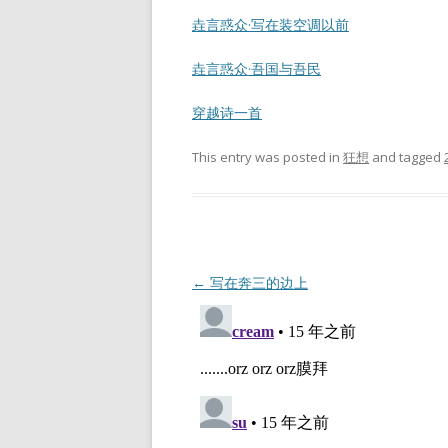
垚言惑众·写在装空调以前
垚言惑众·吾国与吾民
穿越诗一首
This entry was posted in
狂想
and tagged
Post
←
写在奔三的边上
navigation