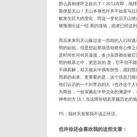
那么真相便呼之欲出了！2012在即，
那便是天山！天山本身也许并不如喜马拉雅
貌发生巨大的变化，而这一变化后天山便
够预测出这一结 果的境地，或者已经达
而后来来到天山躲过这一浩劫的人们却逃
明的始祖，但是想起那场浩劫犹有心悸之
是时间长河何其漫漫，多少东西都会被它
明的根基之中，更悲哀的 是，它不但不
不得其解，却又能从中偶有所悟，感到豁
周易的由来。更重要的是，这个信息只能
他们认识的一个叫李垚的人（也许这个人
为两份，一份深藏在中华文化的渊源中，
神奇的方 法！当这两份钥匙穿越历史的
PS：我对天发誓我不说正经话。
也许你还会喜欢我的这些文章：