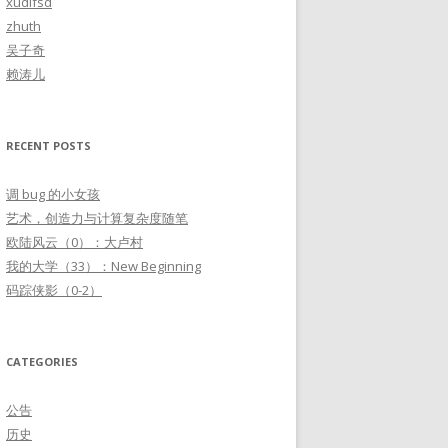
xudifsd
r
zhuth
:
吴子奇
赖涛儿
RECENT POSTS
调 bug 的小女孩
艺术，创造力与计算复杂度随笔
欧陆风云（0）：大卢村
我的大学（33）：New Beginning
码踪侠影（0-2）
CATEGORIES
公告
历史