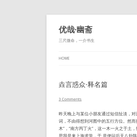
优哉·幽斋
三尺微命，一介书生
HOME
垚言惑众·释名篇
3 Comments
昨天晚上与某位小朋友通过短信扯淡，对
词，不由得想到河图中的五行方位。然而
木”，“南方丙丁火”，这一木一火之于土
思我是来上海求学，于 是便问后天八卦