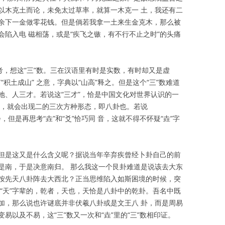
以木克土而论，未免太过草率，就算一木克一 土，我还有二
余下一金做零花钱。但是倘若我拿一土来生金克木，那么被
陷入电 磁相荡，或是“疾飞之镞，有不行不止之时”的头痛
考，想这“三”数。三在汉语里有时是实数，有时却又是虚
“积土成山” 之意，字典以“山高”释之。但是这个“三”数难道
地、人三才。若说这“三才”，恰是中国文化对世界认识的一
爻，就会出现二的三次方种形态，即八卦也。若说
，但是再思考“垚”和“爻”恰巧同 音，这就不得不怀疑“垚”字
但是这又是什么含义呢？据说当年辛弃疾曾经卜卦自己的前
是南，于是决意南归。 那么我这一个艮卦难道是说该去大东
按先天八卦阵去大西北？正当思维陷入如斯困境的时候，突
“天”字辈的，乾者，天也，天恰是八卦中的乾卦。吾名中既
加，那么说也许谜底并非伏羲八卦或是文王八 卦，而是周易
易以及不易，这“三”数又一次和“垚”里的“三”数相印证。