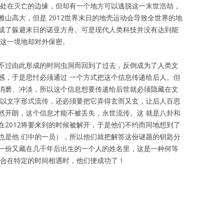
地球处在灭亡的边缘，但却有一个地方可以逃脱这一末世浩劫，
山高大，但是 2012世界末日的地壳运动会导致全世界的地
成了躲避末日的诺亚方舟。可是现代人类科技并没有达到能
到这一境地却对外保密。
不过由此形成的时间虫洞而回到了过去，反倒成为了人类文
感，于是思忖必须通过 一个方式把这个信息传递给后人。但
消磨、冲淡，所以这个信息想要传递给后世就必须隐藏在文
能以文字形式流传，还必须要把它弄得玄而又玄，让后人百思
然开朗，这个信息才能不被丢失，永世流传。这 就是八卦和
在2012将要来到的时候被解开，于是他们不约而同地想到了
也是他 们中的一员），所以他们就把解答这份谜题的钥匙分
一份又藏在几千年后出生的一个人的姓名里，这是一种何等
场合在特定的时间相遇时，他们便成功了！