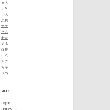
回忆
大学
小说
思想
文学
文选
断章
游戏
狂想
生活
科普
程序
读书
META
Log in
Entries
RSS