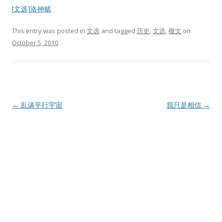
[文选]洛神赋
This entry was posted in
文选
and tagged
历史
,
文选
,
檄文
on
October 5, 2010
.
Post
←
乱谈平行宇宙
我只是相信
→
navigation