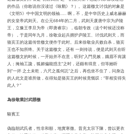
的作品（你敢说你没读过《咏鹅》？）。这篇檄文讨伐的对象是
《文明5》中中国文明的领袖…… 啊，不，是中华历史上威名赫赫
的女皇帝武则天。在公元684年的二月，武则天废唐中宗为庐陵
王，立豫王李旦为帝（即唐睿宗），临朝专政（这个时候还没称
帝），于是同年九月，徐敬业起兵拥护庐陵王、讨伐武则天，而
骆宾王的这篇传世檄文便作于此时。后来徐敬业兵败自杀，骆宾
王也不知所终。关于这篇檄文，还有 一则传说，便是武则天在听
这篇檄文的时候，一开始并不在意，听到“入門見嫉，娥眉不肯讓
人；掩袖工讒，狐媚偏能惑主”之时，还颇有得意，但等她听
到“一抔 之土未乾，六尺之孤何託”之后，再也坐不住了，问身边
的人此文是谁所做，在得知是骆宾王的时候竟慨叹：“宰相安得失
此人？”
為徐敬業討武曌檄
駱賓王
偽臨朝武氏者，性非和順，地實寒微。昔充太宗下陳，曾以更衣