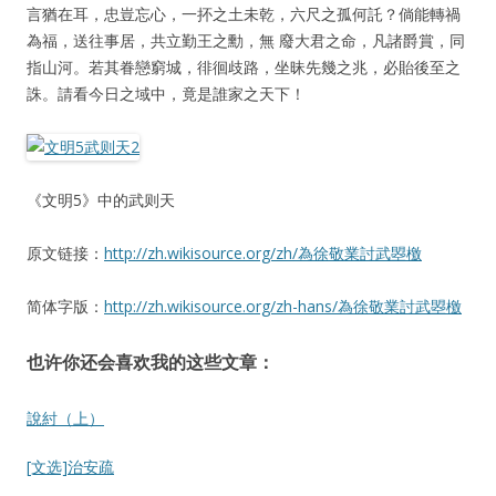
言猶在耳，忠豈忘心，一抔之土未乾，六尺之孤何託？倘能轉禍
為福，送往事居，共立勤王之勳，無 廢大君之命，凡諸爵賞，同
指山河。若其眷戀窮城，徘徊歧路，坐昧先幾之兆，必貽後至之
誅。請看今日之域中，竟是誰家之天下！
《文明5》中的武则天
原文链接：
http://zh.wikisource.org/zh/為徐敬業討武曌檄
简体字版：
http://zh.wikisource.org/zh-hans/為徐敬業討武曌檄
也许你还会喜欢我的这些文章：
說紂（上）
[文选]治安疏