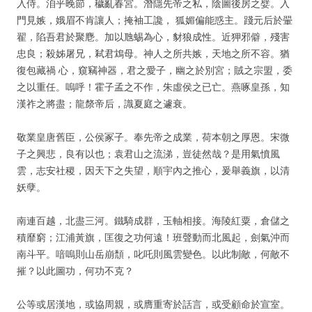
入侍。洎乎晚節，穢亂春宮。潛隱先帝之私，陰圖後房之嬖。入
門見嫉，娥眉不肯讓人；掩袖工讒， 狐媚偏能惑主。踐元后於翬
翟，陷吾君於聚麀。加以虺蜴為心，豺狼成性。近狎邪僻，殘害
忠良；殺姊屠兄，弒君鴆母。神人之所共嫉，天地之所不容。猶
復包藏禍 心，窺竊神器，君之愛子，幽之於別宮；賊之宗盟，委
之以重任。嗚呼！霍子孟之不作，朱虛侯之已亡。燕啄皇孫，知
漢祚之將盡；龍漦帝后，識夏庭之遽衰。
敬業皇唐舊臣，公侯冢子。奉先帝之成業，荷本朝之厚恩。宋微
子之興悲，良有以也；袁君山之流涕，豈徒然哉？是用氣憤風
雲，志安社稷，因天下之失望，順宇內之推心，爰舉義旗，以清
妖孽。
南連百越，北盡三河。鐵騎成群，玉軸相接。海陵紅粟，倉儲之
積靡窮；江浦黃旗，匡復之功何遠！班聲動而北風起，劍氣沖而
南斗平。喑嗚則山岳崩頹，叱吒則風雲變色。以此制敵，何敵不
摧？以此圖功，何功不克？
公等或居漢地，或協周親，或膺重寄於話言，或受顧命於宣室。