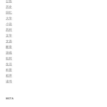
公告
历史
回忆
大学
小说
思想
文学
文选
断章
游戏
狂想
生活
科普
程序
读书
META