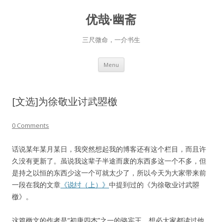
优哉·幽斋
三尺微命，一介书生
Skip
Menu
to
content
[文选]为徐敬业讨武曌檄
0 Comments
话说某年某月某日，我突然想起我的博客还有这个栏目，而且许
久没有更新了。虽说我这辈子半途而废的东西多这一个不多，但
是持之以恒的东西少这一个可就太少了，所以今天为大家带来前
一段在我的文章
《说纣（上）》
中提到过的《为徐敬业讨武曌
檄》。
这篇檄文的作者是“初唐四杰”之一的骆宾王，想必大家都读过他