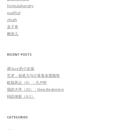
f
formulahendry
o
xudifsd
r
zhuth
:
吴子奇
赖涛儿
RECENT POSTS
调 bug 的小女孩
艺术，创造力与计算复杂度随笔
欧陆风云（0）：大卢村
我的大学（33）：New Beginning
码踪侠影（0-2）
CATEGORIES