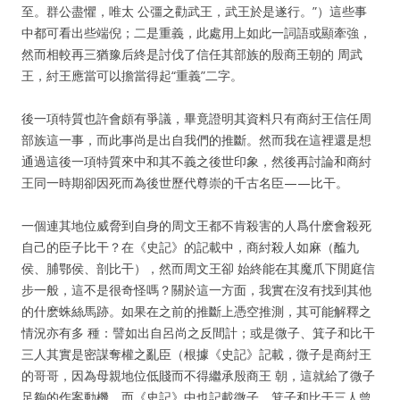
至。群公盡懼，唯太 公彊之勸武王，武王於是遂行。”）這些事
中都可看出些端倪；二是重義，此處用上如此一詞語或顯牽強，
然而相較再三猶豫后終是討伐了信任其部族的殷商王朝的 周武
王，紂王應當可以擔當得起“重義”二字。
後一項特質也許會頗有爭議，畢竟證明其資料只有商紂王信任周
部族這一事，而此事尚是出自我們的推斷。然而我在這裡還是想
通過這後一項特質來中和其不義之後世印象，然後再討論和商紂
王同一時期卻因死而為後世歷代尊崇的千古名臣——比干。
一個連其地位威脅到自身的周文王都不肯殺害的人爲什麽會殺死
自己的臣子比干？在《史記》的記載中，商紂殺人如麻（醢九
侯、脯鄂侯、剖比干），然而周文王卻 始終能在其魔爪下閒庭信
步一般，這不是很奇怪嗎？關於這一方面，我實在沒有找到其他
的什麽蛛絲馬跡。如果在之前的推斷上憑空推測，其可能解釋之
情況亦有多 種：譬如出自呂尚之反間計；或是微子、箕子和比干
三人其實是密謀奪權之亂臣（根據《史記》記載，微子是商紂王
的哥哥，因為母親地位低賤而不得繼承殷商王 朝，這就給了微子
足夠的作案動機，而《史記》中也記載微子、箕子和比干三人曾