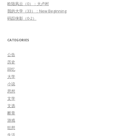
欧陆风云（0）：大卢村
我的大学（33）：New Beginning
码踪侠影（0-2）
CATEGORIES
公告
历史
回忆
大学
小说
思想
文学
文选
断章
游戏
狂想
生活