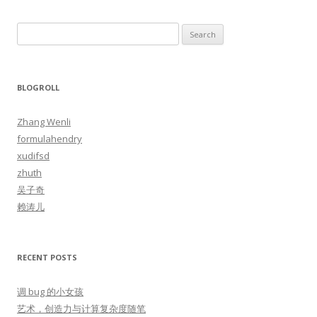
S
e
a
r
BLOGROLL
c
h
Zhang Wenli
f
formulahendry
o
xudifsd
r
zhuth
:
吴子奇
赖涛儿
RECENT POSTS
调 bug 的小女孩
艺术，创造力与计算复杂度随笔