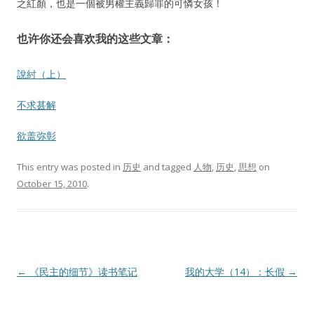
之紅顏，也是一個被男權主義歸罪的可憐女孩！
也许你还会喜欢我的这些文章：
說紂（上）
不求甚解
欲盖弥彰
This entry was posted in
历史
and tagged
人物
,
历史
,
思想
on
October 15, 2010
.
Post
←
《民主的细节》读书笔记
我的大学（14）：长假
→
navigation