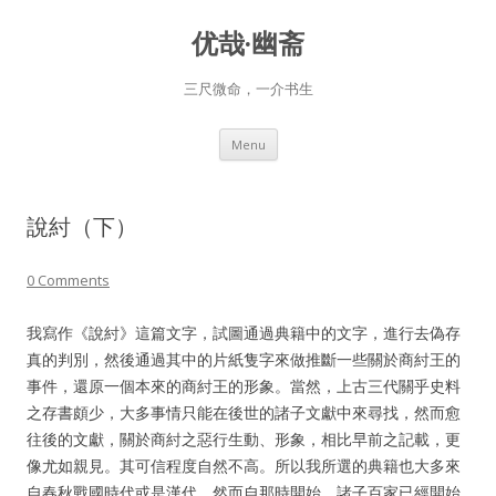
优哉·幽斋
三尺微命，一介书生
Skip
Menu
to
content
說紂（下）
0 Comments
我寫作《說紂》這篇文字，試圖通過典籍中的文字，進行去偽存
真的判別，然後通過其中的片紙隻字來做推斷一些關於商紂王的
事件，還原一個本來的商紂王的形象。當然，上古三代關乎史料
之存書頗少，大多事情只能在後世的諸子文獻中來尋找，然而愈
往後的文獻，關於商紂之惡行生動、形象，相比早前之記載，更
像尤如親見。其可信程度自然不高。所以我所選的典籍也大多來
自春秋戰國時代或是漢代，然而自那時開始，諸子百家已經開始