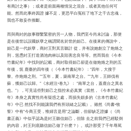
有商討之事）；或者是前面兩種情況之混合，或者其他任何可
能。然而此事終因證 據不足，更恐平白冤枉了地下之千古忠魂，
我也不敢妄作推斷。
而與商紂的故事聯繫緊密的另一人物，我們至今尚未討論，那便
是在後世以誤國妖孽之稱謂聞名於世的妲己。在後來的傳說中，
妲己是一代妖孽，商紂王對其言聽計 從，并有說她創立了炮烙之
刑，慫恿紂王打造酒池肉林以及陷害忠良等等。然而我在《今本
竹書紀年》中找到的記載，商紂取得妲己卻是在做炮烙之刑的五
年後，筑 鹿臺的四年後（《今本竹書紀年》：“四年，大搜于
黎。作炮烙之刑。”“五年，夏，築南單之台。”“九年，王師伐有
蘇，獲妲己以歸。”《水經注•卷九》： “南單之台，蓋鹿台之異名
也。”），可見這些對妲己之指控未必真實（當然，《今本竹書紀
年》本身之真實性尚有疑惑之處，而損失頗多的《古本竹書紀
年》中已 然找不到能讓我們有所頭緒之記載）。雖然《尚書•牧
誓》中有“今商王受，惟婦言是用”之論斷，但卻缺乏證據（《尚
書正義》中似乎認為是紂王聽信妲己，但除 去之前我們已經駁倒
的內容，紂王到底聽信妲己做了什麽？）。或許那受了千年辱駡