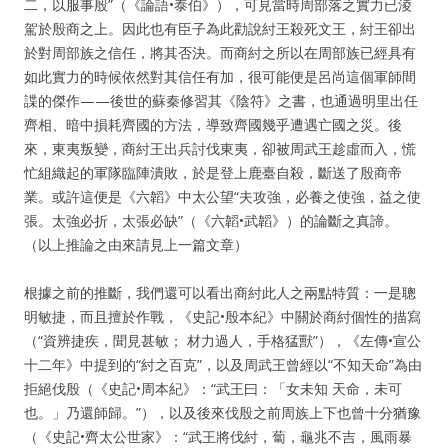
二，以服事殷”（《論語•泰伯》），可見當時周部落之實力已淩
駕於殷商之上。因此也有臣子為此勸說紂王殺死文王，紂王卻出
於對周部族之信任，將其否決。而商紂之所以在周部族已經具有
如此實力的時候依然對其信任有加，很可能便是呂尚這個軍師間
諜的傑作——後世的蘇秦修習其《陰符》之書，也通過明里出任
齊相、暗中損耗齊國的方法，導致齊國幾乎遭遇亡國之災。後
來，東夷叛變，商紂王出兵討伐東夷，卻被周武王趁虛而入，慌
忙組織起的軍隊臨陣潰敗，於是登上鹿臺自殺，斷送了殷商帝
業。或許這便是《六韜》中太公望“夫攻強，必養之使強，益之使
張。太強必折，太張必缺”（《六韜•武韜》）的論斷之真諦。
（以上推論之由來請見上一篇文章）
根據之前的推斷，我們還可以看出商紂此人之兩點特質：一是聰
明敏捷，而且擅於作戰，《史記•殷本紀》中關於商紂個性的描寫
（“資辨捷疾，聞見甚敏； 材力過人，手格猛獸”），《左傳•宣公
十二年》中提到的“紂之百克”，以及周武王曾經以“不知天命”為由
拒絕伐殷（《史記•周本紀》：“武王曰：「女未知 天命，未可
也。」乃還師歸。”），以及後來伐殷之前周族上下也曾十分猶豫
（《史記•齊太公世家》：“武王將伐紂，蔔，龜兆不吉，風雨暴