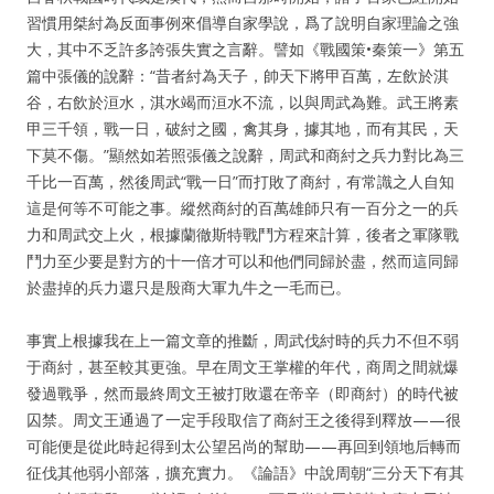
習慣用桀紂為反面事例來倡導自家學說，爲了說明自家理論之強
大，其中不乏許多誇張失實之言辭。譬如《戰國策•秦策一》第五
篇中張儀的說辭：“昔者紂為天子，帥天下將甲百萬，左飲於淇
谷，右飲於洹水，淇水竭而洹水不流，以與周武為難。武王將素
甲三千領，戰一日，破紂之國，禽其身，據其地，而有其民，天
下莫不傷。”顯然如若照張儀之說辭，周武和商紂之兵力對比為三
千比一百萬，然後周武“戰一日”而打敗了商紂，有常識之人自知
這是何等不可能之事。縱然商紂的百萬雄師只有一百分之一的兵
力和周武交上火，根據蘭徹斯特戰鬥方程來計算，後者之軍隊戰
鬥力至少要是對方的十一倍才可以和他們同歸於盡，然而這同歸
於盡掉的兵力還只是殷商大軍九牛之一毛而已。
事實上根據我在上一篇文章的推斷，周武伐紂時的兵力不但不弱
于商紂，甚至較其更強。早在周文王掌權的年代，商周之間就爆
發過戰爭，然而最終周文王被打敗還在帝辛（即商紂）的時代被
囚禁。周文王通過了一定手段取信了商紂王之後得到釋放——很
可能便是從此時起得到太公望呂尚的幫助——再回到領地后轉而
征伐其他弱小部落，擴充實力。《論語》中說周朝“三分天下有其